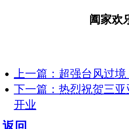
阖家欢乐
上一篇：超强台风过境
下一篇：热烈祝贺三亚
开业
返回