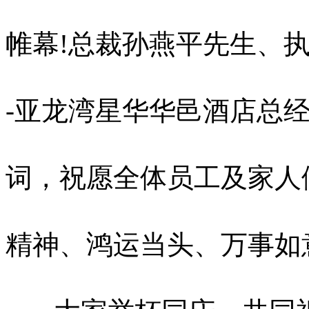
帷幕!总裁孙燕平先生、
-亚龙湾星华华邑酒店总
词，祝愿全体员工及家人
精神、鸿运当头、万事如