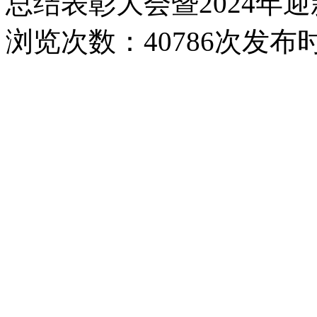
总结表彰大会暨2024年
浏览次数：40786次
发布时间