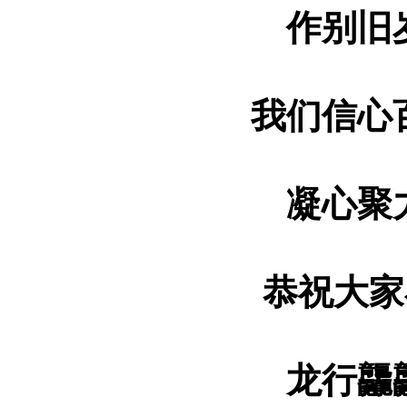
作别旧
我们信心
凝心聚
恭祝大家
龙行龘