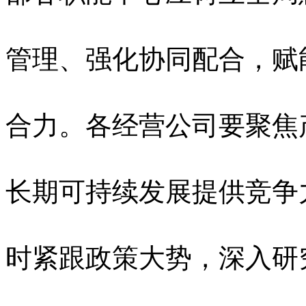
管理、强化协同配合，赋
合力。各经营公司要聚焦
长期可持续发展提供竞争
时紧跟政策大势，深入研