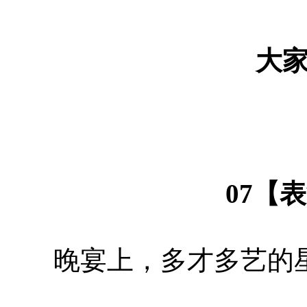
大
07【
晚宴上，多才多艺的星