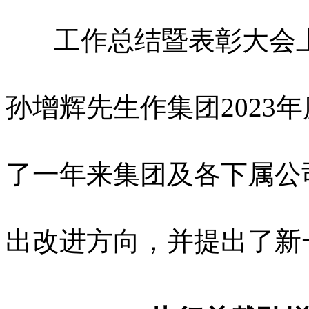
工作总结暨表彰大会上
孙增辉先生作集团2023
了一年来集团及各下属公
出改进方向，并提出了新